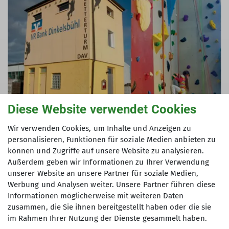
Crowdfunding für
Grundstückskauf am
Diese Website verwendet Cookies
Kletterturm gestartet
Wir verwenden Cookies, um Inhalte und Anzeigen zu
Für den geplanten Erwerb des
personalisieren, Funktionen für soziale Medien anbieten zu
© Conny Schmitd
können und Zugriffe auf unsere Website zu analysieren.
Grundstücks am Kletterturm wurde ein
Außerdem geben wir Informationen zu Ihrer Verwendung
Für den geplanten Erwerb des Grundstücks am
Crowdfunding ins Leben gerufen. Ziel
unserer Website an unsere Partner für soziale Medien,
Kletterturm wurde ein Crowdfunding ins Leben
der Aktion ist es, die anfallenden
Werbung und Analysen weiter. Unsere Partner führen diese
gerufen. Ziel der Aktion ist es, die anfallenden
Grundstücks- und Nebenkosten
Informationen möglicherweise mit weiteren Daten
Grundstücks- und Nebenkosten möglichst gering
möglichst gering zu halten.
zusammen, die Sie ihnen bereitgestellt haben oder die sie
zu halten.
im Rahmen Ihrer Nutzung der Dienste gesammelt haben.
Unterstützerinnen und Unterstützer