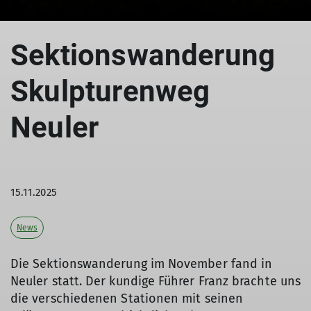
© DAV/Hans Herbig
© DAV/Hans Herbig
Sektionswanderung
Skulpturenweg
Neuler
15.11.2025
News
Die Sektionswanderung im November fand in
Neuler statt. Der kundige Führer Franz brachte uns
die verschiedenen Stationen mit seinen