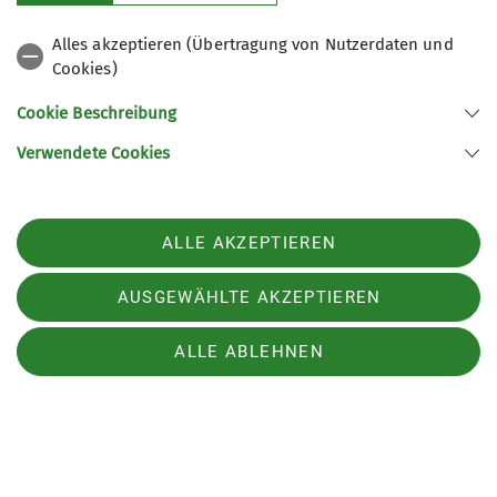
sich jetzt in Privatbesitz befindet und für Events
Alles akzeptieren (Übertragung von Nutzerdaten und
genutzt wird. Zurück ging es nach Neuler, wo im
Cookies)
„Landgasthof Bieg“ der gemütliche Teil seinen
Abschluss fand.
Cookie Beschreibung
Verwendete Cookies
ALLE AKZEPTIEREN
AUSGEWÄHLTE AKZEPTIEREN
ALLE ABLEHNEN