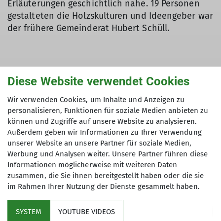
Erläuterungen geschichtlich nahe. 19 Personen
gestalteten die Holzskulturen und Ideengeber war
der frühere Gemeinderat Hubert Schüll.
Die Wandergruppe startete am Nettomarkt.
Diese Website verwendet Cookies
Gegenüber war die erste Station vom
Skulpturenweg, welcher von Neuler bis nach
Wir verwenden Cookies, um Inhalte und Anzeigen zu
Niederalfingen geht. Zuerst ging der neuere Teil
personalisieren, Funktionen für soziale Medien anbieten zu
durch den Ort zur alten Ziegelei mit der Skulptur
können und Zugriffe auf unsere Website zu analysieren.
Außerdem geben wir Informationen zu Ihrer Verwendung
„Lehmstecher“, wo bis 1950 neben Ziegelsteinen
unserer Website an unsere Partner für soziale Medien,
auch Kalk gebrannt wurde. Am Kreisvekehr in
Werbung und Analysen weiter. Unsere Partner führen diese
Neuler gab es Figuren wie Backenzahn mit
Informationen möglicherweise mit weiteren Daten
Apollonia, Turngrazie und modere
zusammen, die Sie ihnen bereitgestellt haben oder die sie
Kariesbehandlung. Dann wanderte die Gruppe im
im Rahmen Ihrer Nutzung der Dienste gesammelt haben.
alten Teil durch das romantische Schlierbachtal
mit seinen vielen Skulturen nach Niederalfingen.
SYSTEM
YOUTUBE VIDEOS
Steil hoch ging es zur Burg Niederalfingen, welche