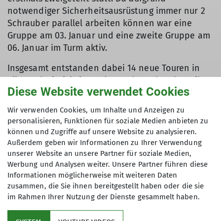
notwendiger Sicherheitsausrüstung immer nur 2
Schrauber parallel arbeiten können war eine
Gruppe am 03. Januar und eine zweite Gruppe am
06. Januar im Turm aktiv.
Insgesamt entstanden dabei 14 neue Touren in
allen Schwierigkeitsgraden. Jeder Schrauber gibt
Diese Website verwendet Cookies
hinterher seiner neuen Tour einen Namen. Jetzt
gibt es einen „Waldwichtel“, „Ein Bett im
Wir verwenden Cookies, um Inhalte und Anzeigen zu
Kornfeld“, „Flying Luca“ oder „Neujahrsgrüße vom
personalisieren, Funktionen für soziale Medien anbieten zu
Steinbruch“. Nach Fertigstellung werden die
können und Zugriffe auf unsere Website zu analysieren.
neuen Routen von den Anderen geklettert und
Außerdem geben wir Informationen zu Ihrer Verwendung
zum Schluss gemeinschaftlich bewertet.
unserer Website an unsere Partner für soziale Medien,
Werbung und Analysen weiter. Unsere Partner führen diese
Nebenher wurde im Turm noch fleißig geputzt,
Informationen möglicherweise mit weiteren Daten
Spinnenweben wurden von der Decke gekehrt
zusammen, die Sie ihnen bereitgestellt haben oder die sie
im Rahmen Ihrer Nutzung der Dienste gesammelt haben.
und die Rückstände von Magnesia und Schuhen
entfernt.